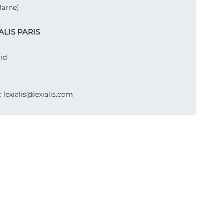
Marne)
IALIS PARIS
id
: lexialis@lexialis.com