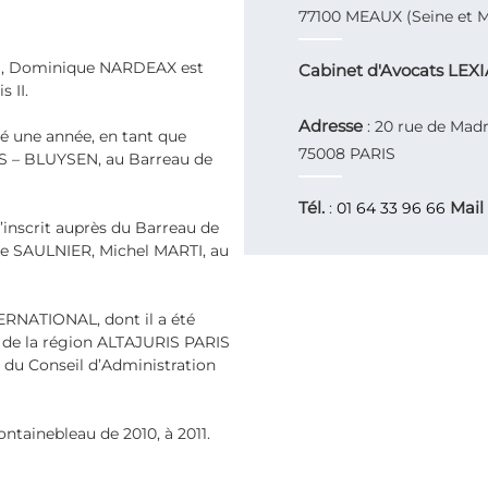
77100 MEAUX (Seine et 
TS, Dominique NARDEAX est
Cabinet d'Avocats LEX
 II.
Adresse
: 20 rue de Madr
 une année, en tant que
75008 PARIS
S – BLUYSEN, au Barreau de
Tél.
Mail
:
01 64 33 96 66
 s’inscrit auprès du Barreau de
que SAULNIER, Michel MARTI, au
RNATIONAL, dont il a été
t de la région ALTAJURIS PARIS
 du Conseil d’Administration
ontainebleau de 2010, à 2011.