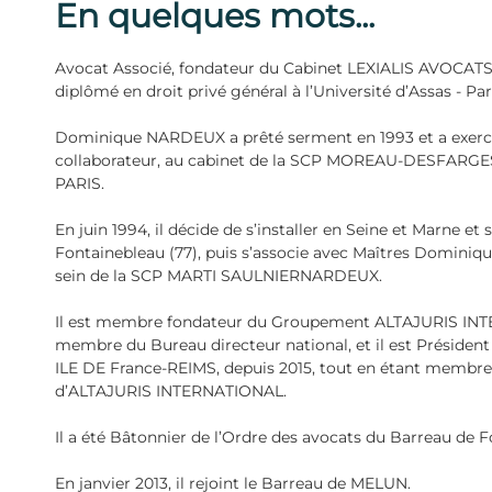
En quelques mots...
a
u
Avocat Associé, fondateur du Cabinet LEXIALIS AVOCA
diplômé en droit privé général à l’Université d’Assas - Paris
Dominique NARDEUX a prêté serment en 1993 et a exercé
collaborateur, au cabinet de la SCP MOREAU-DESFARGE
PARIS.
En juin 1994, il décide de s’installer en Seine et Marne et
Fontainebleau (77), puis s’associe avec Maîtres Domini
sein de la SCP MARTI SAULNIERNARDEUX.
Il est membre fondateur du Groupement ALTAJURIS INTE
membre du Bureau directeur national, et il est Présiden
ILE DE France-REIMS, depuis 2015, tout en étant membre
d’ALTAJURIS INTERNATIONAL.
Il a été Bâtonnier de l’Ordre des avocats du Barreau de F
En janvier 2013, il rejoint le Barreau de MELUN.