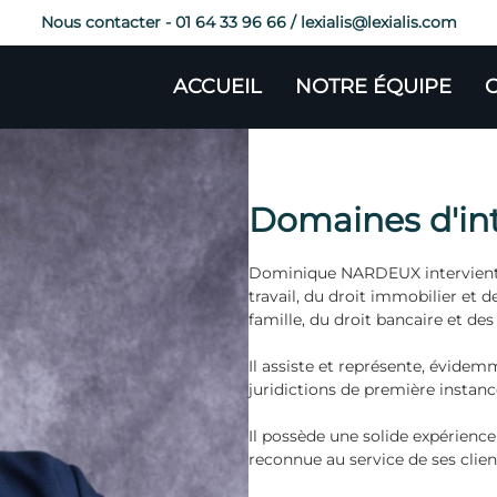
Nous contacter -
01 64 33 96 66
/
lexialis@lexialis.com
ACCUEIL
NOTRE ÉQUIPE
Domaines d'in
Dominique NARDEUX intervient d
travail, du droit immobilier et d
famille, du droit bancaire et des
Il assiste et représente, évidem
juridictions de première instanc
Il possède une solide expérience
reconnue au service de ses client