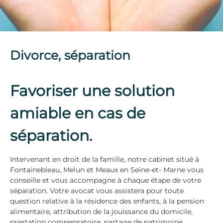
,
M
e
l
u
n
Divorce, séparation
e
t
F
o
Favoriser une solution
n
t
amiable en cas de
a
i
n
séparation.
e
b
l
Intervenant en droit de la famille, notre cabinet situé à
e
Fontainebleau, Melun et Meaux en Seine-et- Marne vous
a
conseille et vous accompagne à chaque étape de votre
u
séparation. Votre avocat vous assistera pour toute
question relative à la résidence des enfants, à la pension
alimentaire, attribution de la jouissance du domicile,
prestation compensatoire, partage de patrimoine