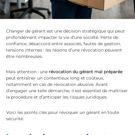
,
M
e
l
u
n
Changer de gérant est une décision stratégique qui peut
e
profondément impacter la vie d’une société. Perte de
t
confiance, désaccord entre associés, fautes de gestion,
F
tensions internes : les raisons d’une révocation peuvent
o
n
être nombreuses.
t
a
Mais attention : une
révocation du gérant mal préparée
i
n
peut entraîner un contentieux long et coûteux,
e
notamment en cas de révocation abusive. Avant
b
d’engager une telle démarche, il est essentiel de maîtriser
l
la procédure et d’anticiper les risques juridiques.
e
a
u
Voici les points clés pour révoquer un gérant en toute
sécurité.